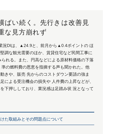
、横ばい続く。先行きは改善見
重な見方崩れず
況DIは、▲24.9と、前月から▲0.4ポイントの ほ
みの堅調な観光需要のほか、賃貸住宅など民間工事に
゙みられる。また、円高などによる原材料価格の下落
 準の燃料費の恩恵を指摘する声も聞かれた。他
動きや、販売 先からのコストダウン要請の強ま
足による受注機会の損失や 人件費の上昇などが、
゙を下押ししており、業況感は足踏み状 況となって
向けた取組みとその問題点について