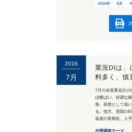
2016年
8月
2
2016
業況DIは
7月
料多く、慎
7月の全産業合計の業
ぼ横ばい。好調
落、依然として低い
る。他方、英国のE
低迷の長期化、人
付帯調査テーマ