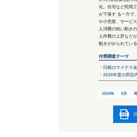
化。住宅など民間
が下落す る一方て
や小売業、サービ
人消費の鈍い動きの
人件費の上昇など
動きがみられてい
付帯調査テーマ
・日銀のマイナス
・2016年度の所定
2016年
9月
2