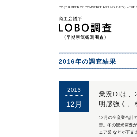
CCI(CHAMBER OF COMMERCE AND INDUSTRY) －THE
2016年の調査結果
2016
業況DIは
12月
明感強く、
12月の全産業合計の業
善。冬の観光需要か
ェア業 などが下