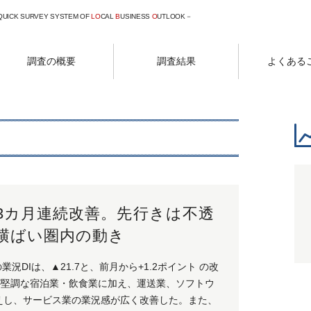
 QUICK SURVEY SYSTEM OF
LO
CAL
B
USINESS
O
UTLOOK－
調査の概要
調査結果
よくある
、3カ月連続改善。先行きは不透
横ばい圏内の動き
況DIは、▲21.7と、前月から+1.2ポイント の改
゙堅調な宿泊業・飲食業に加え、運送業、ソフトウ
支えし、サービス業の業況感が広く改善した。また、