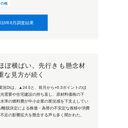
その他
016年8月調査結果
、ほぼ横ばい。先行きも懸念材
重な見方が続く
況DIは、▲24.5と、前月から+0.3ポイントのほ
な観光需要や住宅建設の持ち直し、原材料価格の下
水準の燃料費が中小企業の業況感を下支えしてい
U離脱決定による株価・為替の不安定な推移や消費
手不足の影響拡大を懸念する声も多く聞かれた。