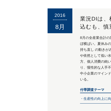
2016
業況DIは
8月
込むも、慎
8月の全産業合計の業
ぼ横ばい。夏休
持ち直し の動きか
や依然として低い水
方、個人消費の鈍い
り、慢性的な人手不
中小企業のマイント
いる。
付帯調査テーマ
・生産性の向上に