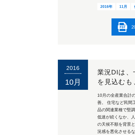
2016年
11月
2
2016
業況DIは
10月
を見込むも
10月の全産業合計の
善。 住宅など民
品の関連業種で堅
低迷が続くなか、
の天候不順を背景と
況感を悪化させるな