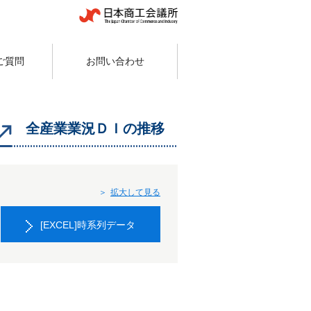
ご質問
お問い合わせ
全産業業況ＤＩの推移
拡大して見る
[EXCEL]時系列データ