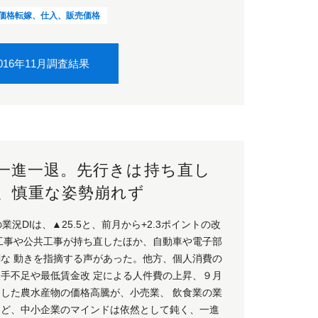
価格転嫁、仕入、販売価格
016年11月調査結果
、一進一退。先行きは持ち直し
、慎重な姿勢崩れず
業況DIは、▲25.5と、前月から+2.3ポイントの改
間工事や公共工事が持ち直したほか、自動車や電子部
調な 動きを指摘する声があった。他方、個人消費の
人手不足や最低賃金改 定による人件費の上昇、９月
した農水産物の価格高騰が、小売業、 飲食業の業
ど、中小企業のマインドは依然として鈍く、一進