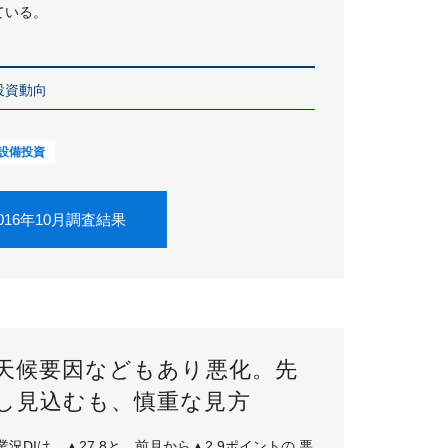
ている。
投資動向
設備投資
016年10月調査結果
、天候要因などもあり悪化。先
し見込むも、慎重な見方
況DIは、▲27.8と、前月から▲2.9ポイントの 悪