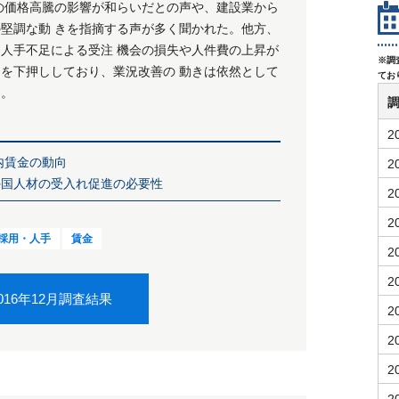
の価格高騰の影響が和らいだとの声や、建設業から
の堅調な動 きを指摘する声が多く聞かれた。他方、
、人手不足による受注 機会の損失や人件費の上昇が
※調
゙を下押ししており、業況改善の 動きは依然として
てお
る。
2
内賃金の動向
2
外国人材の受入れ促進の必要性
2
2
採用・人手
賃金
2
2
016年12月調査結果
2
2
2