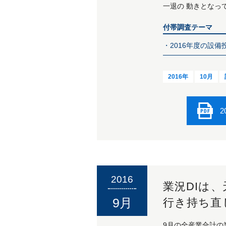
一退の 動きとなっ
付帯調査テーマ
・2016年度の設備
2016年
10月
2
2016
業況DIは
9月
行き持ち直
9月の全産業合計の業