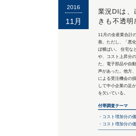
2016
業況DIは
11月
きも不透明
11月の全産業合計の業
善。ただし、「悪
ぼ横ばい。 住宅
や、コスト上昇分の価
た、電子部品や自動
声があった。他方
による受注機会の損
して中小企業の足
を欠いている。
付帯調査テーマ
・コスト増加分の価
・コスト増加分の価