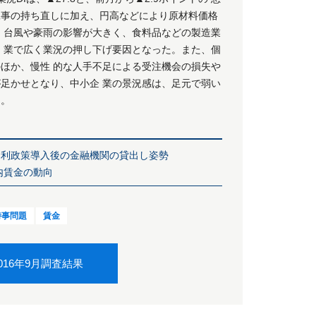
工事の持ち直しに加え、円高などにより原材料価格
゙、台風や豪雨の影響が大きく、食料品などの製造業
ス 業で広く業況の押し下げ要因となった。また、個
ほか、慢性 的な人手不足による受注機会の損失や
が足かせとなり、中小企 業の景況感は、足元で弱い
る。
金利政策導入後の金融機関の貸出し姿勢
内賃金の動向
時事問題
賃金
016年9月調査結果