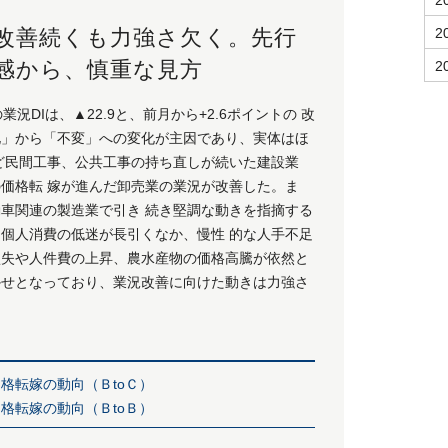
2
、改善続くも力強さ欠く。先行
2
感から、慎重な見方
2
況DIは、▲22.9と、前月から+2.6ポイントの 改
化」から「不変」への変化が主因であり、実体はほ
など民間工事、公共工事の持ち直しが続いた建設業
格転 嫁が進んだ卸売業の業況が改善した。ま
車関連の製造業で引き 続き堅調な動きを指摘する
、個人消費の低迷が長引くなか、慢性 的な人手不足
失や人件費の上昇、農水産物の価格高騰が依然と
かせとなっており、業況改善に向けた動きは力強さ
格転嫁の動向（ＢtoＣ）
格転嫁の動向（ＢtoＢ）