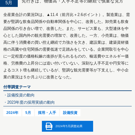
先行きは、物価高・人手不足等の継続で慎重な見方
5月
全産業合計の業況DIは、▲11.4（前月比＋2.6ポイント）。製造業は、需
要が堅調な飲食品関係や自動車関係を中心に、改善した。卸売業も飲食
品関係の引き合い増で、改善した。また、サービス業も、大型連休を中
心とした国内外の観光需要の増加で、改善した。一方、小売業は、物価
高に伴う消費者の買い控え継続で力強さを欠き、建設業は、建築資材価
格の高騰や住宅関係の需要低迷で足踏みをしている。企業間取引を中心
に一定程度の価格転嫁の進捗が見られるものの、輸送費やエネルギー価
格、労務費の上昇分には追い付いていない。深刻な人手不足や円安等に
よるコスト増も継続しているが、堅調な観光需要等が下支えし、中小企
業の業況は５か月ぶりに改善となった。
付帯調査テーマ
・設備投資の動向
・2023年度の採用実績の動向
2024年
5月
採用・人手
設備投資
2024年5月調査結果