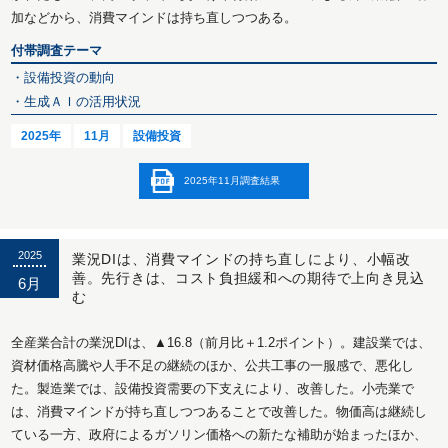
加などから、消費マインドは持ち直しつつある。
付帯調査テーマ
・設備投資の動向
・生成ＡＩの活用状況
2025年
11月
設備投資
2025年11月調査結果
2025
業況DIは、消費マインドの持ち直しにより、小幅改
善。先行きは、コスト負担緩和への期待で上向き見込
6月
む
全産業合計の業況DIは、▲16.8（前月比＋1.2ポイント）。建設業では、
資材価格高騰や人手不足の継続のほか、公共工事の一服感で、悪化し
た。製造業では、設備投資需要の下支えにより、改善した。小売業で
は、消費マインドが持ち直しつつあることで改善した。物価高は継続し
ている一方、政府によるガソリン価格への新たな補助が始まったほか、