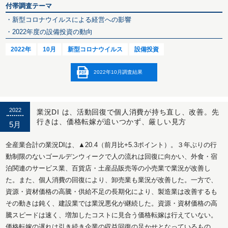
付帯調査テーマ
・新型コロナウイルスによる経営への影響
・2022年度の設備投資の動向
2022年
10月
新型コロナウイルス
設備投資
2022年10月調査結果
2022
業況DI は、活動回復で個人消費が持ち直し、改善。先
行きは、価格転嫁が追いつかず、厳しい見方
5月
全産業合計の業況DIは、▲20.4（前月比+5.3ポイント）。３年ぶりの行
動制限のないゴールデンウィークで人の流れは回復に向かい、外食・宿
泊関連のサービス業、百貨店・土産品販売等の小売業で業況が改善し
た。また、個人消費の回復により、卸売業も業況が改善した。一方で、
資源・資材価格の高騰・供給不足の長期化により、製造業は改善するも
その動きは鈍く、建設業では業況悪化が継続した。資源・資材価格の高
騰スピードは速く、増加したコストに見合う価格転嫁は行えていない。
価格転嫁の遅れは引き続き企業の収益回復の足かせとなっているもの