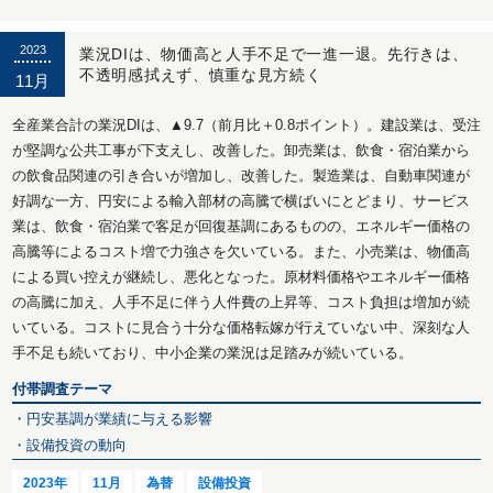
2023
業況DIは、物価高と人手不足で一進一退。先行きは、
不透明感拭えず、慎重な見方続く
11月
全産業合計の業況DIは、▲9.7（前月比＋0.8ポイント）。建設業は、受注
が堅調な公共工事が下支えし、改善した。卸売業は、飲食・宿泊業から
の飲食品関連の引き合いが増加し、改善した。製造業は、自動車関連が
好調な一方、円安による輸入部材の高騰で横ばいにとどまり、サービス
業は、飲食・宿泊業で客足が回復基調にあるものの、エネルギー価格の
高騰等によるコスト増で力強さを欠いている。また、小売業は、物価高
による買い控えが継続し、悪化となった。原材料価格やエネルギー価格
の高騰に加え、人手不足に伴う人件費の上昇等、コスト負担は増加が続
いている。コストに見合う十分な価格転嫁が行えていない中、深刻な人
手不足も続いており、中小企業の業況は足踏みが続いている。
付帯調査テーマ
・円安基調が業績に与える影響
・設備投資の動向
2023年
11月
為替
設備投資