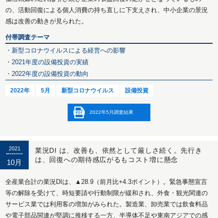
の、活動回復による個人消費の持ち直しに下支えされ、中小企業の景況
感は改善の動きが見られた。
付帯調査テーマ
・新型コロナウイルスによる経営への影響
・2021年度の設備投資の実績
・2022年度の設備投資の動向
2022年
5月
新型コロナウイルス
設備投資
2022年5月調査結果
2021
業況DI は、改善も、依然として厳しさ続く。先行き
は、回復への期待感広がるもコスト増に懸念
10月
全産業合計の業況DIは、▲28.9（前月比+4.3ポイント）。緊急事態宣言
等の解除を受けて、時短要請や行動制限が緩和され、外食・観光関連の
サービス業では利用客の増加がみられた。製造業、卸売業では飲食料品
や電子部品関連が堅調に推移する一方、半導体不足や東南アジアでの感