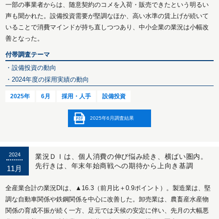
一部の事業者からは、随意契約のコメを入荷・販売できたという明るい
声も聞かれた。設備投資需要が堅調なほか、高い水準の賃上げが続いて
いることで消費マインドが持ち直しつつあり、中小企業の業況は小幅改
善となった。
付帯調査テーマ
・設備投資の動向
・2024年度の採用実績の動向
2025年
6月
採用・人手
設備投資
2025年6月調査結果
2024
業況ＤＩは、個人消費の伸び悩み続き、横ばい圏内。
先行きは、年末年始商戦への期待から上向き基調
11月
全産業合計の業況DIは、▲16.3（前月比＋0.9ポイント）。製造業は、堅
調な自動車関係や鉄鋼関係を中心に改善した。卸売業は、農畜産水産物
関係の育成不振が続く一方、足元では天候の安定に伴い、先月の大幅悪