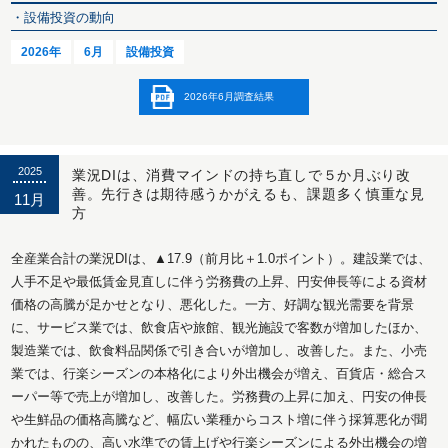
・設備投資の動向
2026年
6月
設備投資
2026年6月調査結果
2025
業況DIは、消費マインドの持ち直しで５か月ぶり改
善。先行きは期待感うかがえるも、課題多く慎重な見
11月
方
全産業合計の業況DIは、▲17.9（前月比＋1.0ポイント）。建設業では、
人手不足や最低賃金見直しに伴う労務費の上昇、円安伸長等による資材
価格の高騰が足かせとなり、悪化した。一方、好調な観光需要を背景
に、サービス業では、飲食店や旅館、観光施設で客数が増加したほか、
製造業では、飲食料品関係で引き合いが増加し、改善した。また、小売
業では、行楽シーズンの本格化により外出機会が増え、百貨店・総合ス
ーパー等で売上が増加し、改善した。労務費の上昇に加え、円安の伸長
や生鮮品の価格高騰など、幅広い業種からコスト増に伴う採算悪化が聞
かれたものの、高い水準での賃上げや行楽シーズンによる外出機会の増