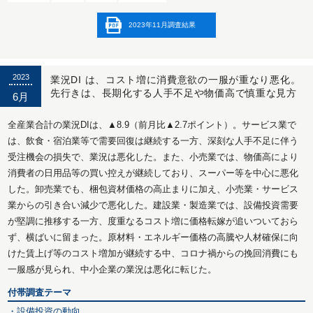
2023年11月調査結果
2023
業況DI は、コスト増に消費意欲の一服が重なり悪化。
先行きは、長期化する人手不足や物価高で慎重な見方
6月
全産業合計の業況DIは、▲8.9（前月比▲2.7ポイント）。サービス業で
は、飲食・宿泊業等で需要回復は継続する一方、深刻な人手不足に伴う
受注機会の損失で、業況は悪化した。また、小売業では、物価高により
消費者の日用品等の買い控えが継続しており、スーパー等を中心に悪化
した。卸売業でも、梱包資材価格の高止まりに加え、小売業・サービス
業からの引き合い減少で悪化した。建設業・製造業では、設備投資需要
が堅調に推移する一方、度重なるコスト増に価格転嫁が追いついておら
ず、横ばいに留まった。原材料・エネルギー価格の高騰や人材確保に向
けた賃上げ等のコスト増加が継続する中、コロナ禍からの挽回消費にも
一服感が見られ、中小企業の業況は悪化に転じた。
付帯調査テーマ
・設備投資の動向