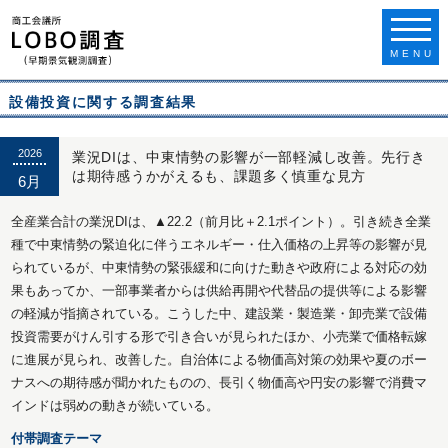
MENU
設備投資に関する調査結果
2026
業況DIは、中東情勢の影響が一部軽減し改善。先行き
は期待感うかがえるも、課題多く慎重な見方
6月
全産業合計の業況DIは、▲22.2（前月比＋2.1ポイント）。引き続き全業
種で中東情勢の緊迫化に伴うエネルギー・仕入価格の上昇等の影響が見
られているが、中東情勢の緊張緩和に向けた動きや政府による対応の効
果もあってか、一部事業者からは供給再開や代替品の提供等による影響
の軽減が指摘されている。こうした中、建設業・製造業・卸売業で設備
投資需要がけん引する形で引き合いが見られたほか、小売業で価格転嫁
に進展が見られ、改善した。自治体による物価高対策の効果や夏のボー
ナスへの期待感が聞かれたものの、長引く物価高や円安の影響で消費マ
インドは弱めの動きが続いている。
付帯調査テーマ