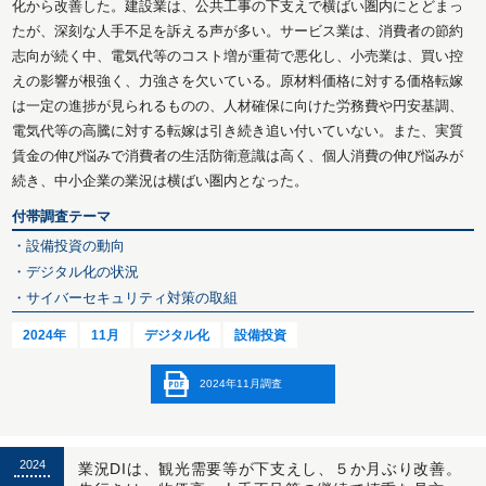
化から改善した。建設業は、公共工事の下支えで横ばい圏内にとどまっ
たが、深刻な人手不足を訴える声が多い。サービス業は、消費者の節約
志向が続く中、電気代等のコスト増が重荷で悪化し、小売業は、買い控
えの影響が根強く、力強さを欠いている。原材料価格に対する価格転嫁
は一定の進捗が見られるものの、人材確保に向けた労務費や円安基調、
電気代等の高騰に対する転嫁は引き続き追い付いていない。また、実質
賃金の伸び悩みで消費者の生活防衛意識は高く、個人消費の伸び悩みが
続き、中小企業の業況は横ばい圏内となった。
付帯調査テーマ
・設備投資の動向
・デジタル化の状況
・サイバーセキュリティ対策の取組
2024年
11月
デジタル化
設備投資
2024年11月調査
2024
業況DIは、観光需要等が下支えし、５か月ぶり改善。