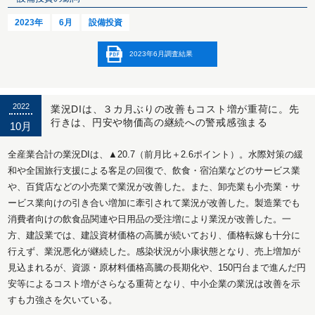
2023年
6月
設備投資
2023年6月調査結果
2022
業況DIは、３カ月ぶりの改善もコスト増が重荷に。先
行きは、円安や物価高の継続への警戒感強まる
10月
全産業合計の業況DIは、▲20.7（前月比＋2.6ポイント）。水際対策の緩
和や全国旅行支援による客足の回復で、飲食・宿泊業などのサービス業
や、百貨店などの小売業で業況が改善した。また、卸売業も小売業・サ
ービス業向けの引き合い増加に牽引されて業況が改善した。製造業でも
消費者向けの飲食品関連や日用品の受注増により業況が改善した。一
方、建設業では、建設資材価格の高騰が続いており、価格転嫁も十分に
行えず、業況悪化が継続した。感染状況が小康状態となり、売上増加が
見込まれるが、資源・原材料価格高騰の長期化や、150円台まで進んだ円
安等によるコスト増がさらなる重荷となり、中小企業の業況は改善を示
すも力強さを欠いている。