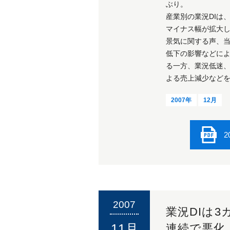
ぶり。
産業別の業況DIは
マイナス幅が拡大
景気に関する声、
低下の影響などに
る一方、業況低迷
よる売上減少など
2007年
12月
2
2007
業況DIは3
11月
連続で悪化