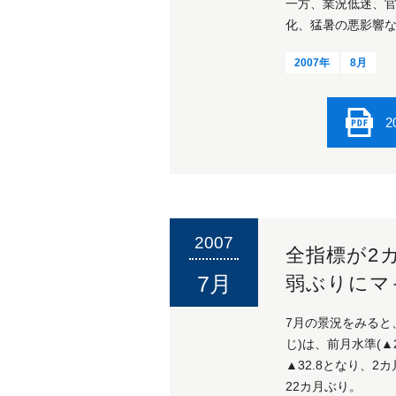
一方、業況低迷、
化、猛暑の悪影響な
2007年
8月
2
2007
全指標が2
7月
弱ぶりにマ
7月の景況をみると
じ)は、前月水準(▲
▲32.8となり、2
22カ月ぶり。