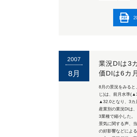
2
2007
業況DIは
8月
価DIは6カ
8月の景況をみると
じ)は、前月水準(▲
▲32.0となり、3
産業別の業況DIは
3業種で縮小した。
景気に関する声、
の好影響などによ