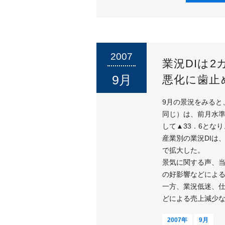
2007
業況DIは2
9月
悪化に歯止
9月の景況をみると
同じ）は、前月水準
して▲33．6とな
産業別の業況DIは
で拡大した。
景気に関する声、
の好影響などによ
一方、業況低迷、
どによる売上減少
2007年
9月