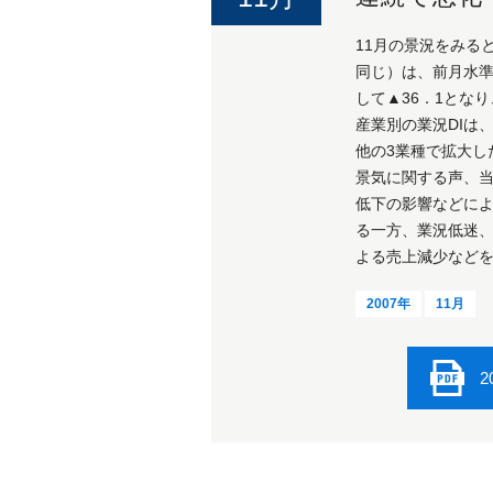
11月の景況をみる
同じ）は、前月水準
して▲36．1とな
産業別の業況DIは
他の3業種で拡大し
景気に関する声、
低下の影響などに
る一方、業況低迷
よる売上減少など
2007年
11月
2