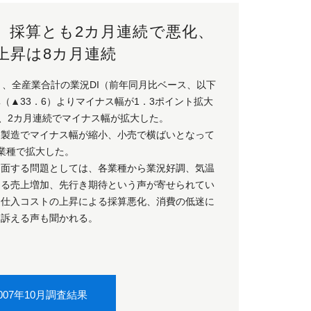
、採算とも2カ月連続で悪化、
上昇は8カ月連続
と、全産業合計の業況DI（前年同月比ベース、以下
（▲33．6）よりマイナス幅が1．3ポイント拡大
り、2カ月連続でマイナス幅が拡大した。
、製造でマイナス幅が縮小、小売で横ばいとなって
業種で拡大した。
当面する問題としては、各業種から業況好調、気温
よる売上増加、先行き期待という声が寄せられてい
、仕入コストの上昇による採算悪化、消費の低迷に
を訴える声も聞かれる。
007年10月調査結果