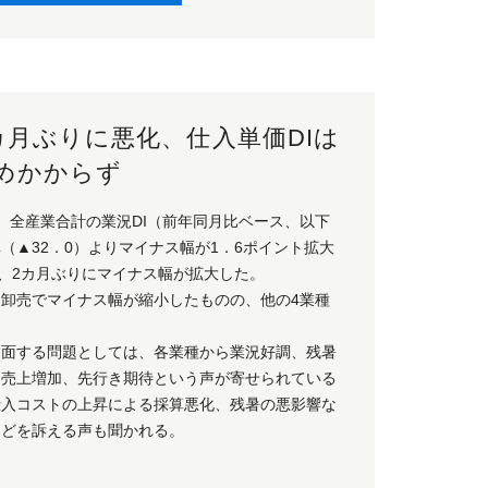
カ月ぶりに悪化、仕入単価DIは
めかからず
、全産業合計の業況DI（前年同月比ベース、以下
（▲32．0）よりマイナス幅が1．6ポイント拡大
り、2カ月ぶりにマイナス幅が拡大した。
、卸売でマイナス幅が縮小したものの、他の4業種
当面する問題としては、各業種から業況好調、残暑
る売上増加、先行き期待という声が寄せられている
仕入コストの上昇による採算悪化、残暑の悪影響な
などを訴える声も聞かれる。