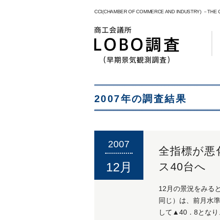
CCI(CHAMBER OF COMMERCE AND INDUSTRY) －THE
2007年の調査結果
2007
全指標が悪
12月
ス40台へ
12月の景況をみる
同じ）は、前月水準
して▲40．8とな