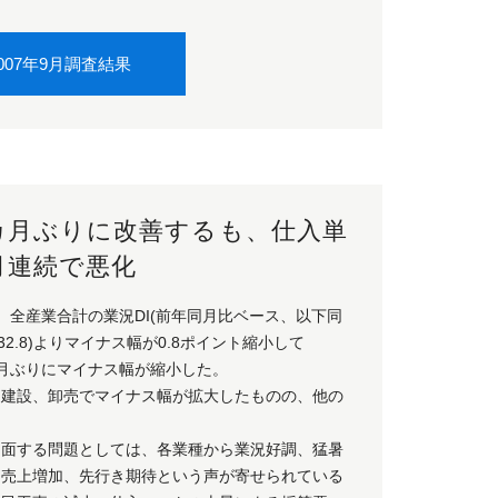
007年9月調査結果
3カ月ぶりに改善するも、仕入単
月連続で悪化
、全産業合計の業況DI(前年同月比ベース、以下同
32.8)よりマイナス幅が0.8ポイント縮小して
カ月ぶりにマイナス幅が縮小した。
、建設、卸売でマイナス幅が拡大したものの、他の
当面する問題としては、各業種から業況好調、猛暑
る売上増加、先行き期待という声が寄せられている