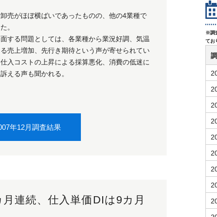
、卸売がほぼ横ばいであったものの、他の4業種で
した。
※調
当面する問題としては、各業種から業況好調、気温
てお
よる売上増加、先行き期待という声が寄せられてい
、仕入コストの上昇による採算悪化、消費の低迷に
2
を訴える声も聞かれる。
2
2
2
007年12月調査結果
2
2
2
2
カ月連続、仕入単価DIは9カ月
2