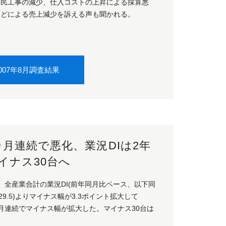
官民工事の減少、仕入コストの上昇による採算悪
どによる売上減少を訴える声も聞かれる。
007年8月調査結果
カ月連続で悪化、業況DIは2年
イナス30台へ
、全産業合計の業況DI(前年同月比ベース、以下同
29.5)よりマイナス幅が3.3ポイント拡大して
カ月連続でマイナス幅が拡大した。マイナス30台は