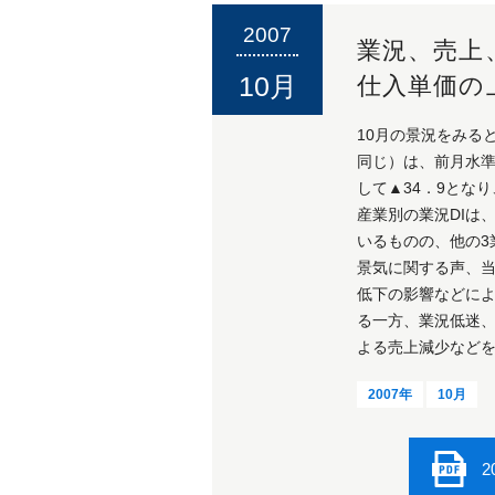
2007
業況、売上
10月
仕入単価の
10月の景況をみる
同じ）は、前月水準
して▲34．9とな
産業別の業況DIは
いるものの、他の3
景気に関する声、
低下の影響などに
る一方、業況低迷
よる売上減少など
2007年
10月
2