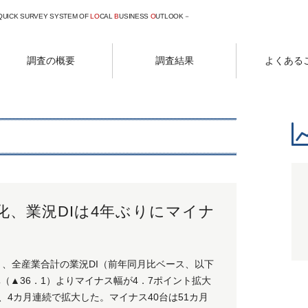
 QUICK SURVEY SYSTEM OF
LO
CAL
B
USINESS
O
UTLOOK－
調査の概要
調査結果
よくある
化、業況DIは4年ぶりにマイナ
と、全産業合計の業況DI（前年同月比ベース、以下
（▲36．1）よりマイナス幅が4．7ポイント拡大
り、4カ月連続で拡大した。マイナス40台は51カ月