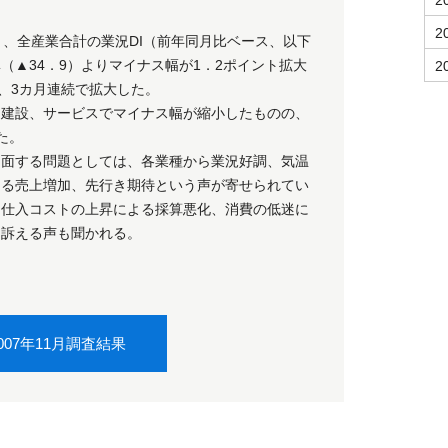
2
2
と、全産業合計の業況DI（前年同月比ベース、以下
（▲34．9）よりマイナス幅が1．2ポイント拡大
2
り、3カ月連続で拡大した。
、建設、サービスでマイナス幅が縮小したものの、
た。
当面する問題としては、各業種から業況好調、気温
よる売上増加、先行き期待という声が寄せられてい
、仕入コストの上昇による採算悪化、消費の低迷に
を訴える声も聞かれる。
007年11月調査結果