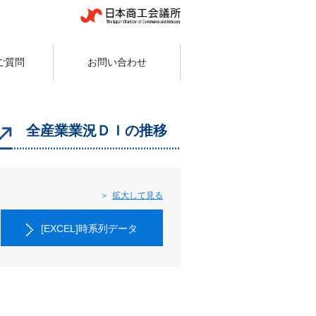
ご質問
お問い合わせ
全産業業況ＤＩの推移
拡大して見る
[EXCEL]時系列データ