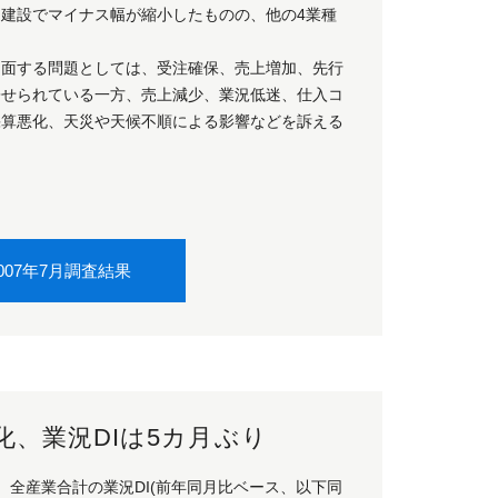
、建設でマイナス幅が縮小したものの、他の4業種
当面する問題としては、受注確保、売上増加、先行
寄せられている一方、売上減少、業況低迷、仕入コ
算悪化、天災や天候不順による影響などを訴える
007年7月調査結果
化、業況DIは5カ月ぶり
、全産業合計の業況DI(前年同月比ベース、以下同