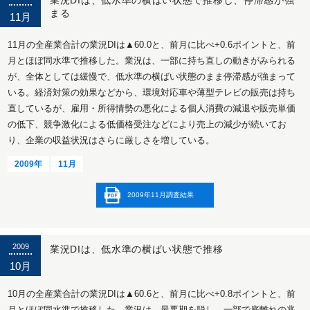
まる
11月
11月の全産業合計の業況DIは▲60.0と、前月に比べ+0.6ポイントと、前
月とほぼ同水準で推移した。業況は、一部に持ち直しの動きがみられる
が、全体としては緩慢で、低水準の横ばい状態のまま停滞感が強まって
いる。経済対策の効果などから、環境対応車や薄型テレビの販売は持ち
直しているが、雇用・所得情勢の悪化による個人消費の減退や販売単価
の低下、競争激化による低価格受注などにより売上の減少が続いてお
り、企業の収益状況はさらに厳しさを増している。
2009年
11月
2009年11月調査結果
2009
業況DIは、低水準の横ばい状態で推移
10月
10月の全産業合計の業況DIは▲60.6と、前月に比べ+0.8ポイントと、前
月とほぼ同水準で推移した。業況は、最悪期を脱し、一部で底離れの兆