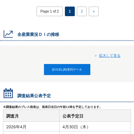
Page 1 of 2
1
2
»
全産業業況ＤＩの推移
拡大して見る
[EXCEL]時系列データ
調査結果公表予定
※調査結果のプレス発表は、発表日当日の午前11時を予定しております。
調査月
公表予定日
2026年4月
4月30日（木）