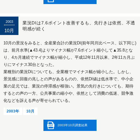
2003
業況DIは7.6ポイント改善するも、先行きは依然、不透
明感が続く
10月
10月の景況をみると、全産業合計の業況DI(前年同月比ベース、以下同じ)
は、前月水準(▲43.4)よりマイナス幅が7.6ポイント縮小して▲35.8とな
り、4カ月連続でマイナス幅が縮小し、平成12年11月以来、2年11カ月ぶ
りにマイナス30台となった。
業種別の業況DIについても、全業種でマイナス幅が縮小した。しかし、
景況感に回復の兆しとの声があるものの、依然DI値は低水準で、中小企
業の足元では、業況の停滞感が根強い。景気の先行きについても、期待
するとの声の一方、公共事業の縮小や、依然として消費の低迷、競争激
化などを訴える声が寄せられている。
2003年
10月
2003年10月調査結果