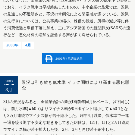
ばいとなった。全産業の水準は7カ月連続マイナス50台の低水準で推移し
ており、イラク戦争は早期終結したものの、中小企業の足元では、景気
の見通しの不透明さと、不況の常態化による閉塞感が漂っている。景気
の先行きについては、公共事業の縮小、株価の低迷、所得の減少等に伴
う消費低迷と単価下落に加え、主にアジア諸国での新型肺炎(SARS)の流
行など、悪化材料の増加を懸念する声が多く寄せられている。
2003年
4月
2003年4月調査結果
2003
景況は引き続き低水準 イラク開戦により高まる悪化懸
念
3月
3月の景況をみると、全産業合計の業況DI(前年同月比ベース、以下同じ)
は、前月水準(▲50.7)よりマイナス幅が0.6ポイント縮小して▲50.1とな
り2カ月連続でマイナス幅が若干縮小した。昨年4月以降、低水準で一進
一退を繰り返す不安定な動きをしてきたDI値は、12月、1月と2カ月連続
でマイナス幅が若干拡大した後、2月、3月と再び若干縮小した。