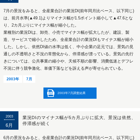
7月の景況をみると、全産業合計の業況DI(前年同月比ベース、以下同じ)
は、前月水準(▲49.1)よりマイナス幅が1.5ポイント縮小して▲47.6とな
り、2カ月ぶりにマイナス幅が縮小した。
業種別の業況DIは、卸売、小売でマイナス幅が拡大したが、建設、製
造、サービスで縮小したため、全産業合計の業況DIもマイナス幅が縮小
した。しかし、依然DI値の水準は低く、中小企業の足元では、景気の見
通しの不透明さと不況の常態化から、停滞感が漂っている。景気の先行
きについては、公共事業の縮小や、天候不順の影響、消費低迷とデフレ
不況に伴う競争激化、単価下落などを訴える声が寄せられている。
2003年
7月
2003年7月調査結果
2003
業況DIのマイナス幅が5カ月ぶりに拡大、景況は依然、
停滞感が続く
6月
6月の景況をみると、全産業合計の業況DI(前年同月比ベース、以下同じ)