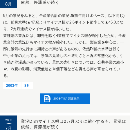
依然、停滞感が続く
8月
8月の景況をみると、全産業合計の業況DI(前年同月比ベース、以下同じ)
は、前月水準(▲47.6)よりマイナス幅が2.6ポイント縮小して▲45.0とな
り、2カ月連続でマイナス幅が縮小した。
業種別の業況DIは、卸売を除く4業種でマイナス幅が縮小したため、全産
業合計の業況DIもマイナス幅が縮小した。しかし、製造業を中心に、一
部に景気の先行きに期待との声があるものの、依然DI値の水準は低く、
中小企業の足元では、景気の見通しの不透明さと不況の常態化から、引
き続き停滞感が漂っている。景気の先行きについては、公共事業の縮小
や、冷夏の影響、消費低迷と単価下落などを訴える声が寄せられてい
る。
2003年
8月
2003年8月調査結果
2003
業況DIのマイナス幅は2カ月ぶりに縮小するも、景況は
依然、停滞感が続く
7月