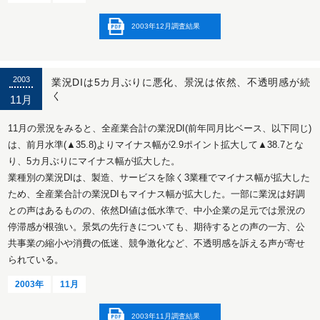
2003年12月調査結果
2003
業況DIは5カ月ぶりに悪化、景況は依然、不透明感が続
く
11月
11月の景況をみると、全産業合計の業況DI(前年同月比ベース、以下同じ)
は、前月水準(▲35.8)よりマイナス幅が2.9ポイント拡大して▲38.7とな
り、5カ月ぶりにマイナス幅が拡大した。
業種別の業況DIは、製造、サービスを除く3業種でマイナス幅が拡大した
ため、全産業合計の業況DIもマイナス幅が拡大した。一部に業況は好調
との声はあるものの、依然DI値は低水準で、中小企業の足元では景況の
停滞感が根強い。景気の先行きについても、期待するとの声の一方、公
共事業の縮小や消費の低迷、競争激化など、不透明感を訴える声が寄せ
られている。
2003年
11月
2003年11月調査結果