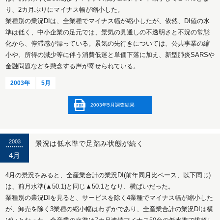
り、2カ月ぶりにマイナス幅が縮小した。
業種別の業況DIは、全業種でマイナス幅が縮小したが、依然、DI値の水
準は低く、中小企業の足元では、景気の見通しの不透明さと不況の常態
化から、停滞感が漂っている。景気の先行きについては、公共事業の縮
小や、所得の減少等に伴う消費低迷と単価下落に加え、新型肺炎SARSや
金融問題などを懸念する声が寄せられている。
2003年
5月
2003年5月調査結果
2003
景況は低水準で足踏み状態が続く
4月
4月の景況をみると、全産業合計の業況DI(前年同月比ベース、以下同じ)
は、前月水準(▲50.1)と同じ▲50.1となり、横ばいだった。
業種別の業況DIを見ると、サービスを除く4業種でマイナス幅が縮小した
が、卸売を除く3業種の縮小幅はわずかであり、全産業合計の業況DIは横