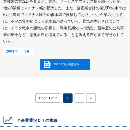
業種別の業況DIを見ると、製造、サービスでマイナス幅が縮小したが、
他の3業種でマイナス幅が拡大した。また、全産業合計の業況DIの水準は
6カ月連続でマイナス50台の低水準で推移しており、中小企業の足元で
は、不況の常態化による閉塞感が漂っている。景気の先行きについて
は、イラク戦争の開戦の影響と、戦争長期化への懸念、新年度の公共事
業の縮小など、悪化材料が増えていることを訴える声が多く寄せられて
いる。
2003年
3月
2003年3月調査結果
Page 1 of 2
1
2
»
全産業業況ＤＩの推移