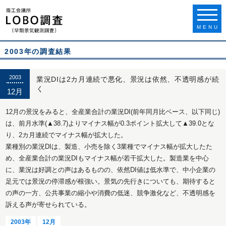
MENU
2003年の調査結果
2003
業況DIは2カ月連続で悪化、景況は依然、不透明感が続
く
12月
12月の景況をみると、全産業合計の業況DI(前年同月比ベース、以下同じ)
は、前月水準(▲38.7)よりマイナス幅が0.3ポイント拡大して▲39.0とな
り、2カ月連続でマイナス幅が拡大した。
業種別の業況DIは、製造、小売を除く3業種でマイナス幅が拡大したた
め、全産業合計の業況DIもマイナス幅が若干拡大した。製造業を中心
に、業況は好調との声はあるものの、依然DI値は低水準で、中小企業の
足元では景況の停滞感が根強い。景気の先行きについても、期待すると
の声の一方、公共事業の縮小や消費の低迷、競争激化など、不透明感を
訴える声が寄せられている。
2003年
12月