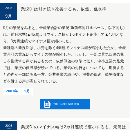
2003
業況DIは引き続き改善するも、依然、低水準
9月
9月の景況をみると、全産業合計の業況DI(前年同月比ベース、以下同じ)
は、前月水準(▲45.0)よりマイナス幅が1.6ポイント縮小して▲43.4とな
り、3カ月連続でマイナス幅が縮小した。
業種別の業況DIは、小売を除く4業種でマイナス幅が縮小したため、全産
業合計の業況DIもマイナス幅が縮小した。しかし、一部に景気回復の兆
しを指摘する声があるものの、依然DI値の水準は低く、中小企業の足元
では、業況の停滞感が続いている。景気の先行きについても、期待する
との声が一部にある一方、公共事業の縮小や、消費の低迷、競争激化な
どを訴える声が寄せられている。
2003年
9月
2003年9月調査結果
2003
業況DIのマイナス幅は2カ月連続で縮小するも、景況は