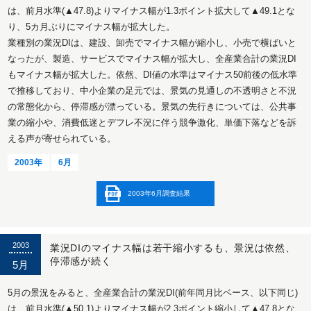
は、前月水準(▲47.8)よりマイナス幅が1.3ポイント拡大して▲49.1とな
り、5カ月ぶりにマイナス幅が拡大した。
業種別の業況DIは、建設、卸売でマイナス幅が縮小し、小売で横ばいと
なったが、製造、サービスでマイナス幅が拡大し、全産業合計の業況DI
もマイナス幅が拡大した。依然、DI値の水準はマイナス50前後の低水準
で推移しており、中小企業の足元では、景気の見通しの不透明さと不況
の常態化から、停滞感が漂っている。景気の先行きについては、公共事
業の縮小や、消費低迷とデフレ不況に伴う競争激化、単価下落などを訴
える声が寄せられている。
2003年
6月
2003年6月調査結果
2003
業況DIのマイナス幅は若干縮小するも、景況は依然、
停滞感が続く
5月
5月の景況をみると、全産業合計の業況DI(前年同月比ベース、以下同じ)
は、前月水準(▲50.1)よりマイナス幅が2.3ポイント縮小して▲47.8とな