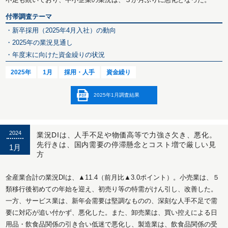
付帯調査テーマ
・新卒採用（2025年4月入社）の動向
・2025年の業況見通し
・年度末に向けた資金繰りの状況
2025年
1月
採用・人手
資金繰り
2025年1月調査結果
2024
業況DIは、人手不足や物価高等で力強さ欠き、悪化。
先行きは、国内需要の停滞懸念とコスト増で厳しい見
1月
方
全産業合計の業況DIは、▲11.4（前月比▲3.0ポイント）。小売業は、５
類移行後初めての年始を迎え、初売り等の特需がけん引し、改善した。
一方、サービス業は、新年会需要は堅調なものの、深刻な人手不足で需
要に対応が追い付かず、悪化した。また、卸売業は、買い控えによる日
用品・飲食品関係の引き合い低迷で悪化し、製造業は、飲食品関係の受