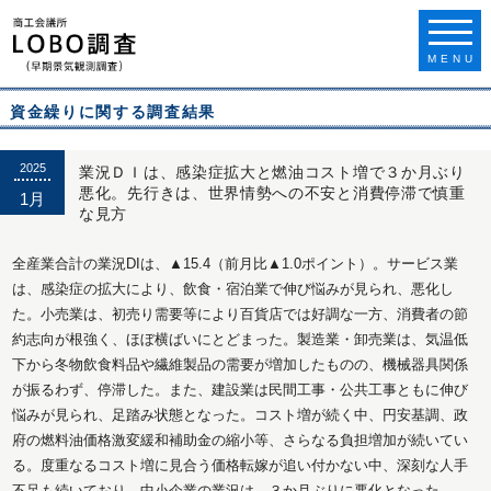
MENU
資金繰りに関する調査結果
2025
業況ＤＩは、感染症拡大と燃油コスト増で３か月ぶり
悪化。先行きは、世界情勢への不安と消費停滞で慎重
1月
な見方
全産業合計の業況DIは、▲15.4（前月比▲1.0ポイント）。サービス業
は、感染症の拡大により、飲食・宿泊業で伸び悩みが見られ、悪化し
た。小売業は、初売り需要等により百貨店では好調な一方、消費者の節
約志向が根強く、ほぼ横ばいにとどまった。製造業・卸売業は、気温低
下から冬物飲食料品や繊維製品の需要が増加したものの、機械器具関係
が振るわず、停滞した。また、建設業は民間工事・公共工事ともに伸び
悩みが見られ、足踏み状態となった。コスト増が続く中、円安基調、政
府の燃料油価格激変緩和補助金の縮小等、さらなる負担増加が続いてい
る。度重なるコスト増に見合う価格転嫁が追い付かない中、深刻な人手
不足も続いており、中小企業の業況は、３か月ぶりに悪化となった。