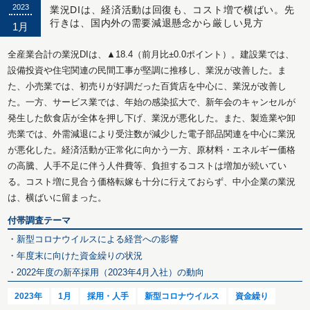
2023
業況DIは、経済活動は回復も、コスト増で横ばい。先
行きは、国内外の需要減退懸念から厳しい見方
1月
全産業合計の業況DIは、▲18.4（前月比±0.0ポイント）。建設業では、
設備投資や住宅関連の民間工事が堅調に推移し、業況が改善した。ま
た、小売業では、初売りが好調だった百貨店を中心に、業況が改善し
た。一方、サービス業では、年始の感染拡大で、新年会のキャンセルが
発生した飲食店が全体を押し下げ、業況が悪化した。また、製造業や卸
売業では、外需減退により受注数が減少した電子部品関連を中心に業況
が悪化した。経済活動が正常化に向かう一方、原材料・エネルギー価格
の高騰、人手不足に伴う人件費等、負担するコストは増加が続いてい
る。コスト増に見合う価格転嫁も十分に行えておらず、中小企業の業況
は、横ばいに留まった。
付帯調査テーマ
・新型コロナウイルスによる経営への影響
・年度末に向けた資金繰りの状況
・2022年度の新卒採用（2023年4月入社）の動向
2023年
1月
採用・人手
新型コロナウイルス
資金繰り