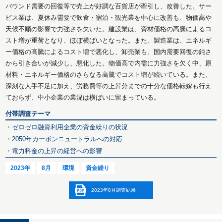
バウンド需要の回復等で売上が好調な百貨店が牽引し、改善した。サー
ビス業は、夏休み需要で飲食・宿泊・観光業を中心に改善も、物価高や
天候不順の影響で力強さを欠いた。建設業は、資材価格の高騰によるコ
スト増が重荷となり、ほぼ横ばいとなった。また、製造業は、エネルギ
ー価格の高騰によるコスト増で悪化し、卸売業も、国内需要回復の鈍さ
から引き合いが減少し、悪化した。物価高で内需に力強さを欠く中、原
材料・エネルギー価格のさらなる高騰でコスト増が続いている。また、
深刻な人手不足に加え、労務費等の上昇分までの十分な価格転嫁も行え
ておらず、中小企業の業況は横ばいに留まっている。
付帯調査テーマ
・ゼロゼロ融資利用企業の資金繰りの状況
・2050年カーボンニュートラルへの対応
・電力料金の上昇の経営への影響
2023年
8月
環境
資金繰り
2023年8月調査結果