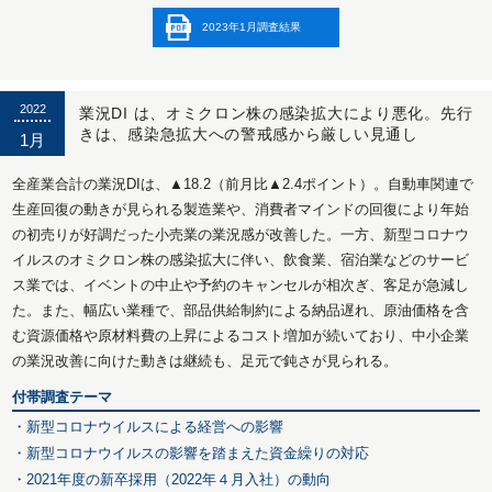
2023年1月調査結果
2022
業況DI は、オミクロン株の感染拡大により悪化。先行
きは、感染急拡大への警戒感から厳しい見通し
1月
全産業合計の業況DIは、▲18.2（前月比▲2.4ポイント）。自動車関連で
生産回復の動きが見られる製造業や、消費者マインドの回復により年始
の初売りが好調だった小売業の業況感が改善した。一方、新型コロナウ
イルスのオミクロン株の感染拡大に伴い、飲食業、宿泊業などのサービ
ス業では、イベントの中止や予約のキャンセルが相次ぎ、客足が急減し
た。また、幅広い業種で、部品供給制約による納品遅れ、原油価格を含
む資源価格や原材料費の上昇によるコスト増加が続いており、中小企業
の業況改善に向けた動きは継続も、足元で鈍さが見られる。
付帯調査テーマ
・新型コロナウイルスによる経営への影響
・新型コロナウイルスの影響を踏まえた資金繰りの対応
・2021年度の新卒採用（2022年４月入社）の動向