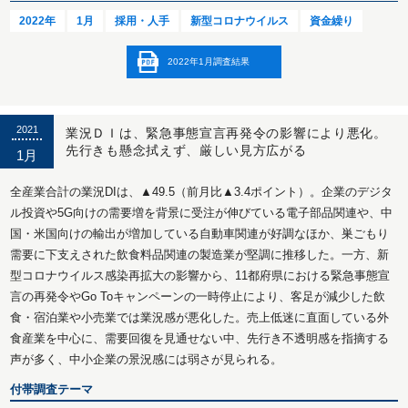
2022年
1月
採用・人手
新型コロナウイルス
資金繰り
2022年1月調査結果
2021
業況ＤＩは、緊急事態宣言再発令の影響により悪化。
先行きも懸念拭えず、厳しい見方広がる
1月
全産業合計の業況DIは、▲49.5（前月比▲3.4ポイント）。企業のデジタ
ル投資や5G向けの需要増を背景に受注が伸びている電子部品関連や、中
国・米国向けの輸出が増加している自動車関連が好調なほか、巣ごもり
需要に下支えされた飲食料品関連の製造業が堅調に推移した。一方、新
型コロナウイルス感染再拡大の影響から、11都府県における緊急事態宣
言の再発令やGo Toキャンペーンの一時停止により、客足が減少した飲
食・宿泊業や小売業では業況感が悪化した。売上低迷に直面している外
食産業を中心に、需要回復を見通せない中、先行き不透明感を指摘する
声が多く、中小企業の景況感には弱さが見られる。
付帯調査テーマ